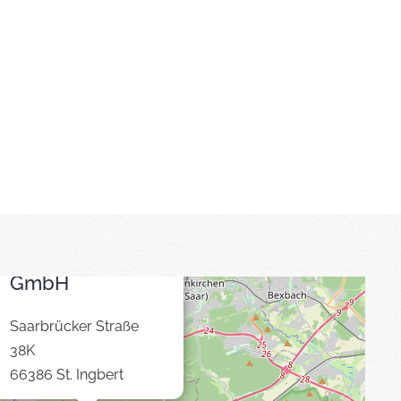
×
THS-media
GmbH
Saarbrücker Straße
38K
66386 St. Ingbert